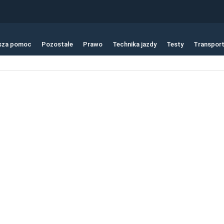
sza pomoc
Pozostałe
Prawo
Technika jazdy
Testy
Transpor