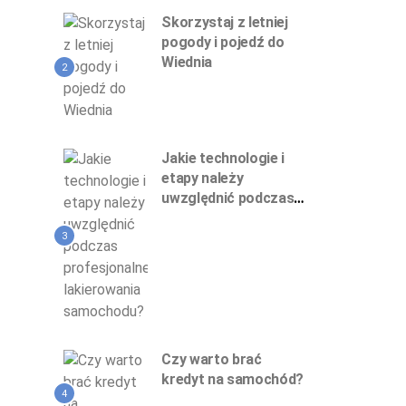
Skorzystaj z letniej
pogody i pojedź do
Wiednia
2
Jakie technologie i
etapy należy
uwzględnić podczas
profesjonalnego
lakierowania
3
samochodu?
Czy warto brać
kredyt na samochód?
4