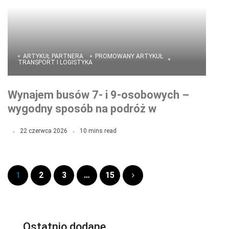
ARTYKUŁ PARTNERA
PROMOWANY ARTYKUŁ
TRANSPORT I LOGISTYKA
Wynajem busów 7- i 9-osobowych –
wygodny sposób na podróż w
większym gronie
22 czerwca 2026
10 mins read
1
2
3
…
15
Ostatnio dodane