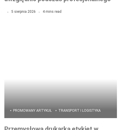
lakierowania samochodu?
5 sierpnia 2026
4 mins read
PROMOWANY ARTYKUŁ
TRANSPORT I LOGISTYKA
Przemysłowa drukarka etykiet w