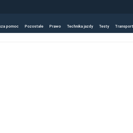
sza pomoc
Pozostałe
Prawo
Technika jazdy
Testy
Transpor