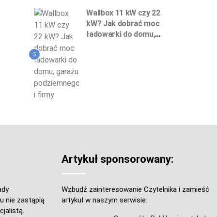
Wallbox 11 kW czy 22
kW? Jak dobrać moc
ładowarki do domu,
garażu podziemnego
i firmy
5
Artykuł sponsorowany:
ady
Wzbudź zainteresowanie Czytelnika i zamieść
u nie zastąpią
artykuł w naszym serwisie.
jalistą.