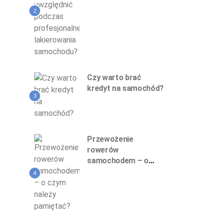
profesjonalnego
lakierowania
2
samochodu?
Czy warto brać
kredyt na samochód?
3
Przewożenie
rowerów
samochodem – o
czym należy
4
pamiętać?