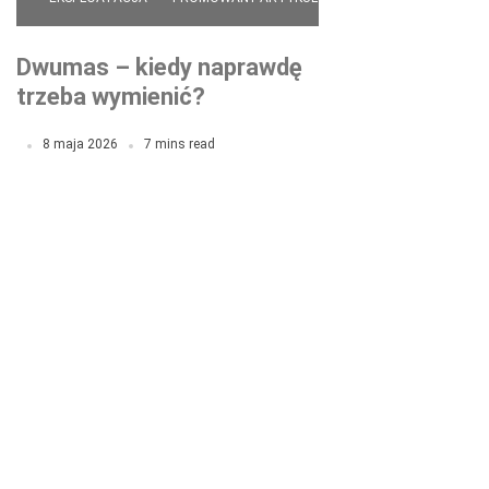
Dwumas – kiedy naprawdę
trzeba wymienić?
Mechanicy nie zawsze
8 maja 2026
7 mins read
mówią prawdę