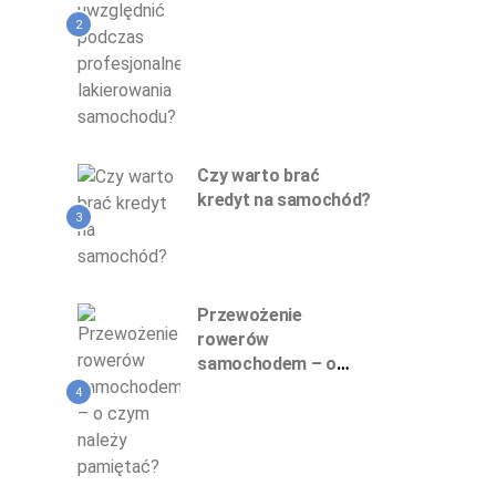
profesjonalnego
lakierowania
2
samochodu?
Czy warto brać
kredyt na samochód?
3
Przewożenie
rowerów
samochodem – o
czym należy
4
pamiętać?