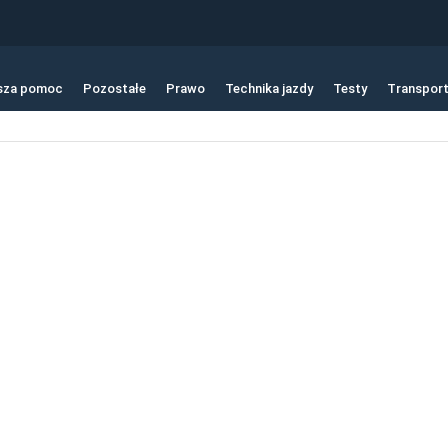
sza pomoc
Pozostałe
Prawo
Technika jazdy
Testy
Transpor