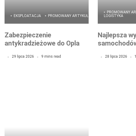
PROMOWANY AR
EKSPLOATACJA
PROMOWANY ARTYKUŁ
LOGISTYKA
Zabezpieczenie
Najlepsza w
antykradzieżowe do Opla –
samochodów
jak skutecznie ochronić
Ceny i pora
29 lipca 2026
9 mins read
28 lipca 2026
auto przed kradzieżą „na
walizkę”?