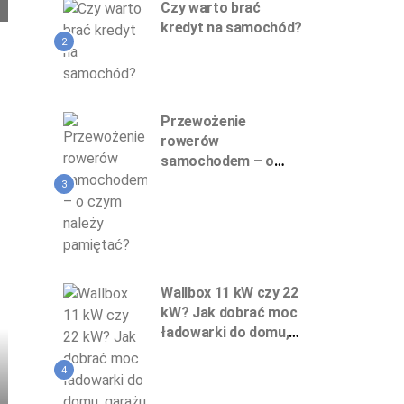
Czy warto brać
kredyt na samochód?
2
Przewożenie
rowerów
samochodem – o
czym należy
3
pamiętać?
Wallbox 11 kW czy 22
kW? Jak dobrać moc
ładowarki do domu,
garażu podziemnego
i firmy
4