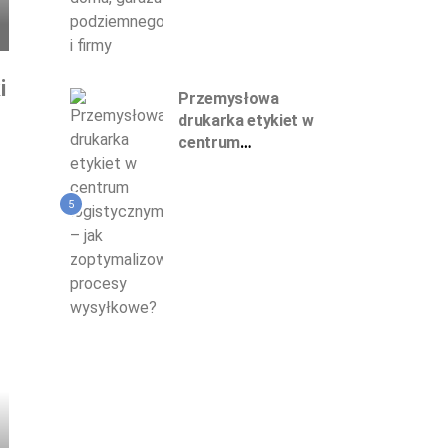
i
Przemysłowa
drukarka etykiet w
centrum
logistycznym – jak
zoptymalizować
5
procesy wysyłkowe?