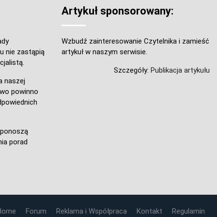
Artykuł sponsorowany:
ady
Wzbudź zainteresowanie Czytelnika i zamieść
u nie zastąpią
artykuł w naszym serwisie.
jalistą.
Szczegóły:
Publikacja artykułu
a naszej
owo powinno
dpowiednich
e ponoszą
ia porad
Home
Forum
Reklama i Współpraca
Kontakt
Regulamin