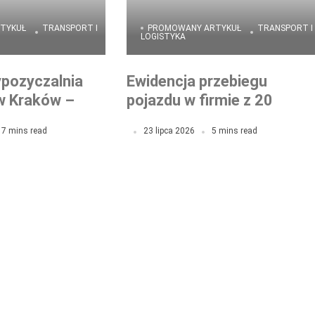
TYKUŁ
TRANSPORT I
PROMOWANY ARTYKUŁ
TRANSPORT I
LOGISTYKA
ypozyczalnia
Ewidencja przebiegu
 Kraków –
pojazdu w firmie z 20
dy na wynajem
autami. Ile godzin
17 mins read
23 lipca 2026
5 mins read
miesięcznie to naprawdę
zajmuje?