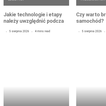
Jakie technologie i etapy
Czy warto br
należy uwzględnić podczas
samochód?
profesjonalnego
5 sierpnia 2026
4 mins read
5 sierpnia 2026
lakierowania samochodu?