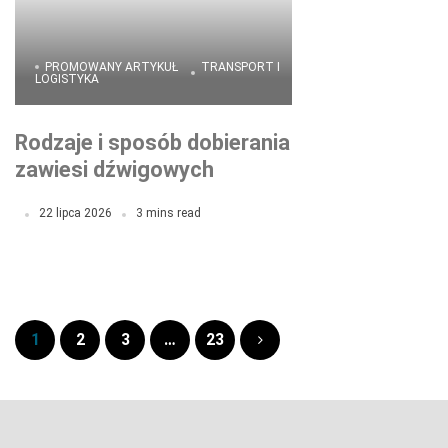
PROMOWANY ARTYKUŁ
TRANSPORT I
LOGISTYKA
Rodzaje i sposób dobierania
zawiesi dźwigowych
22 lipca 2026
3 mins read
1
2
3
…
23