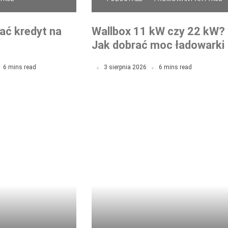
ać kredyt na
Wallbox 11 kW czy 22 kW?
Jak dobrać moc ładowarki
do domu, garażu
6 mins read
3 sierpnia 2026
6 mins read
podziemnego i firmy