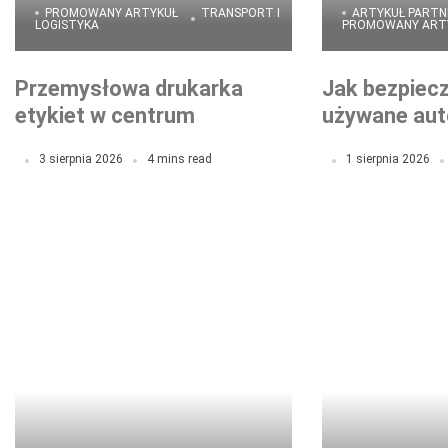
PROMOWANY ARTYKUŁ
TRANSPORT I
ARTYKUŁ PARTN
LOGISTYKA
PROMOWANY ART
Przemysłowa drukarka
Jak bezpiecz
etykiet w centrum
używane auto
logistycznym – jak
żałować? Pr
3 sierpnia 2026
4 mins read
1 sierpnia 2026
zoptymalizować procesy
przedzakupo
wysyłkowe?
krok