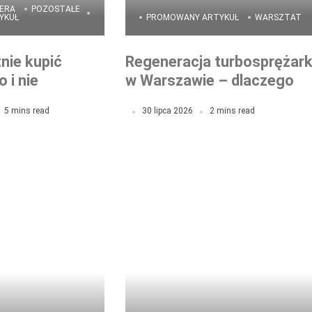
ERA
POZOSTAŁE
YKUŁ
PROMOWANY ARTYKUŁ
WARSZTAT
nie kupić
Regeneracja turbosprężark
 i nie
w Warszawie – dlaczego
zegląd
warto wybrać lokalny
5 mins read
30 lipca 2026
2 mins read
wy krok po
serwis