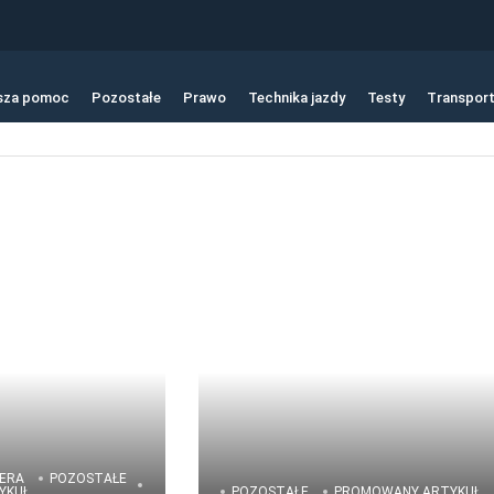
sza pomoc
Pozostałe
Prawo
Technika jazdy
Testy
Transpor
ERA
POZOSTAŁE
YKUŁ
POZOSTAŁE
PROMOWANY ARTYKUŁ