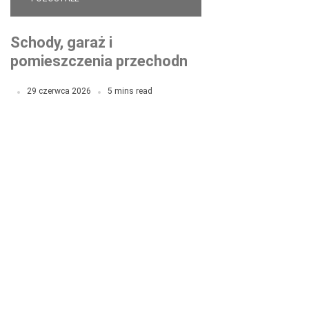
Schody, garaż i
pomieszczenia przechodnie
– jak rozplanować obwody
29 czerwca 2026
5 mins read
oświetlenia?