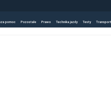
sza pomoc
Pozostałe
Prawo
Technika jazdy
Testy
Transpor