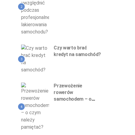
profesjonalnego
lakierowania
2
samochodu?
Czy warto brać
kredyt na samochód?
3
Przewożenie
rowerów
samochodem – o
czym należy
4
pamiętać?