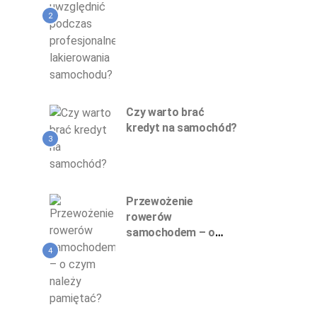
profesjonalnego
lakierowania
2
samochodu?
Czy warto brać
kredyt na samochód?
3
Przewożenie
rowerów
samochodem – o
czym należy
4
pamiętać?