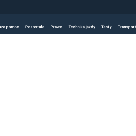
sza pomoc
Pozostałe
Prawo
Technika jazdy
Testy
Transpor