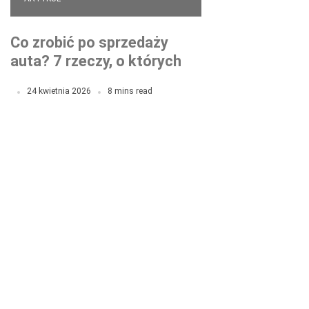
Co zrobić po sprzedaży
auta? 7 rzeczy, o których
zapomina większość
24 kwietnia 2026
8 mins read
kierowców!