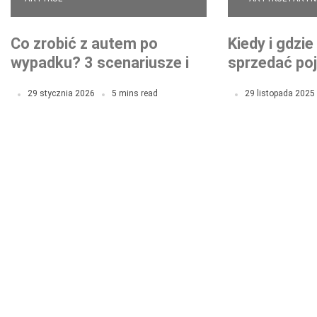
Co zrobić z autem po
Kiedy i gdzi
wypadku? 3 scenariusze i
sprzedać po
ich konsekwencje
kasacji?
29 stycznia 2026
5 mins read
29 listopada 2025