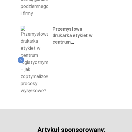
Przemysłowa
drukarka etykiet w
centrum
logistycznym – jak
zoptymalizować
5
procesy wysyłkowe?
Artykuł sponsorowany: