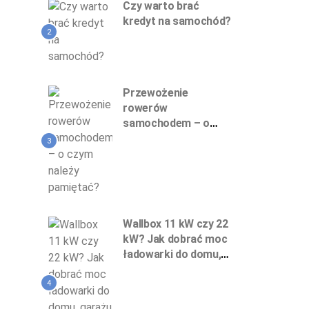
Czy warto brać
kredyt na samochód?
2
Przewożenie
rowerów
samochodem – o
czym należy
3
pamiętać?
Wallbox 11 kW czy 22
kW? Jak dobrać moc
ładowarki do domu,
garażu podziemnego
i firmy
4