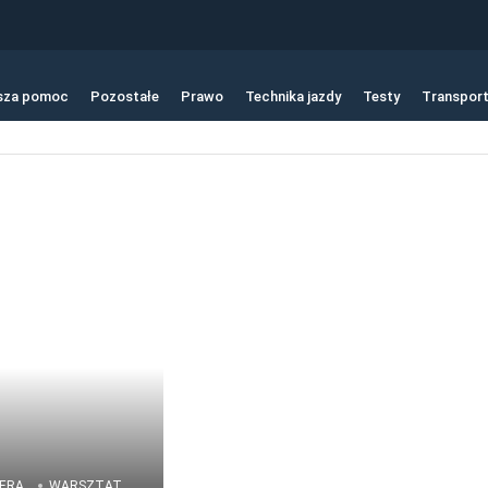
sza pomoc
Pozostałe
Prawo
Technika jazdy
Testy
Transpor
ERA
WARSZTAT