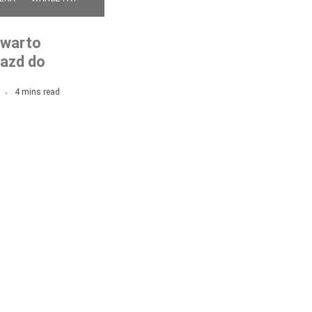
e warto
jazd do
4 mins read