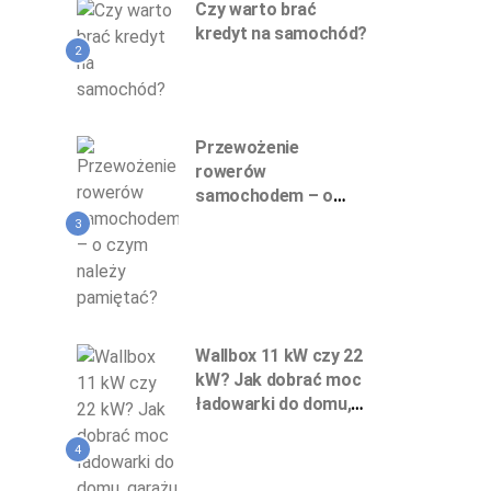
Czy warto brać
kredyt na samochód?
2
Przewożenie
rowerów
samochodem – o
czym należy
3
pamiętać?
Wallbox 11 kW czy 22
kW? Jak dobrać moc
ładowarki do domu,
garażu podziemnego
i firmy
4