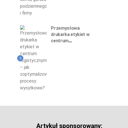
Przemysłowa
drukarka etykiet w
centrum
logistycznym – jak
zoptymalizować
5
procesy wysyłkowe?
Artykuł sponsorowany: