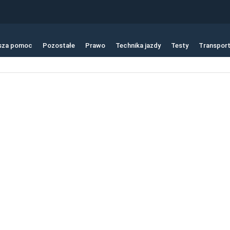
sza pomoc
Pozostałe
Prawo
Technika jazdy
Testy
Transpor