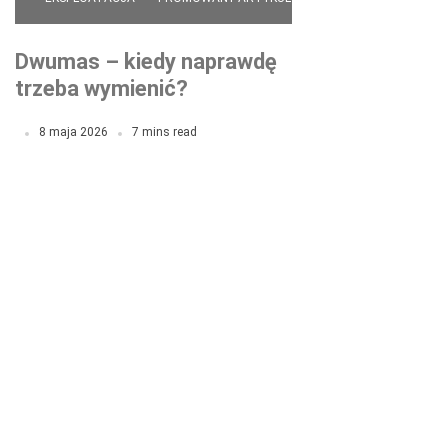
Dwumas – kiedy naprawdę
trzeba wymienić?
Mechanicy nie zawsze
8 maja 2026
7 mins read
mówią prawdę