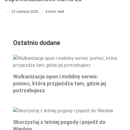
nieudzielenie pomocy
23 czerwca 2025
4 mins read
poszkodowanemu?
Ostatnio dodane
Wulkanizacja opon i mobilny serwis:
pomoc, która przyjeżdża tam, gdzie jej
potrzebujesz
Skorzystaj z letniej pogody i pojedź do
Wiednia