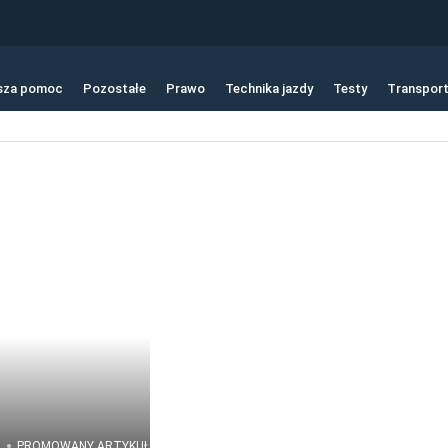
sza pomoc
Pozostałe
Prawo
Technika jazdy
Testy
Transpor
PROMOWANY ARTYKUŁ