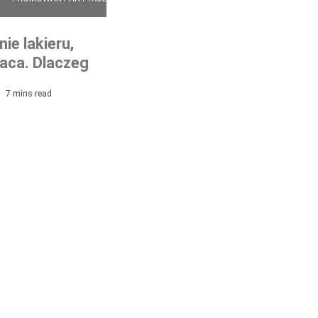
ie lakieru,
łaca. Dlaczego
 najlepsza
7 mins read
w Twoje auto?