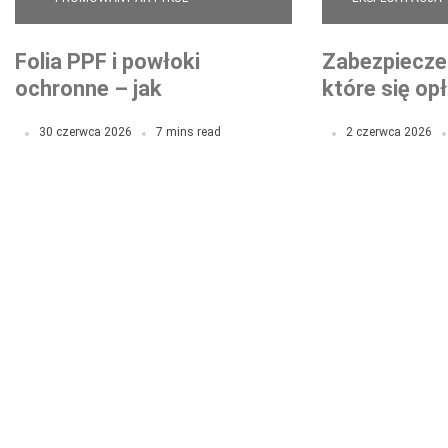
Folia PPF i powłoki
Zabezpieczen
ochronne – jak
które się op
zabezpieczyć lakier przed
folia PPF to
30 czerwca 2026
7 mins read
2 czerwca 2026
odpryskami, rysami i
inwestycja 
codziennym zużyciem?