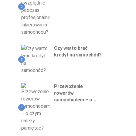
profesjonalnego
lakierowania
2
samochodu?
Czy warto brać
kredyt na samochód?
3
Przewożenie
rowerów
samochodem – o
czym należy
4
pamiętać?