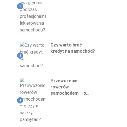
profesjonalnego
lakierowania
2
samochodu?
Czy warto brać
kredyt na samochód?
3
Przewożenie
rowerów
samochodem – o
czym należy
4
pamiętać?