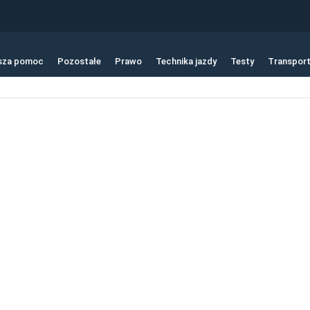
sza pomoc
Pozostałe
Prawo
Technika jazdy
Testy
Transpor