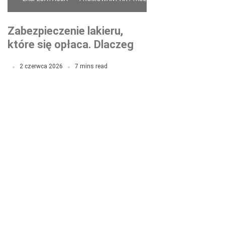
Zabezpieczenie lakieru,
które się opłaca. Dlaczego
folia PPF to najlepsza
2 czerwca 2026
7 mins read
inwestycja w Twoje auto?