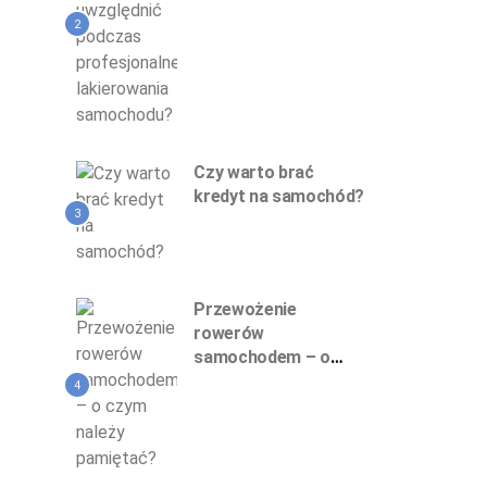
profesjonalnego
lakierowania
2
samochodu?
Czy warto brać
kredyt na samochód?
3
Przewożenie
rowerów
samochodem – o
czym należy
4
pamiętać?