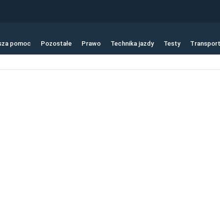
sza pomoc
Pozostałe
Prawo
Technika jazdy
Testy
Transpor