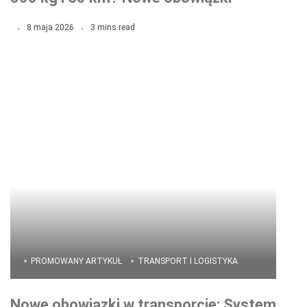
transportowe w projekcie RCL
8 maja 2026
3 mins read
PROMOWANY ARTYKUŁ
TRANSPORT I LOGISTYKA
Nowe obowiązki w transporcie: System