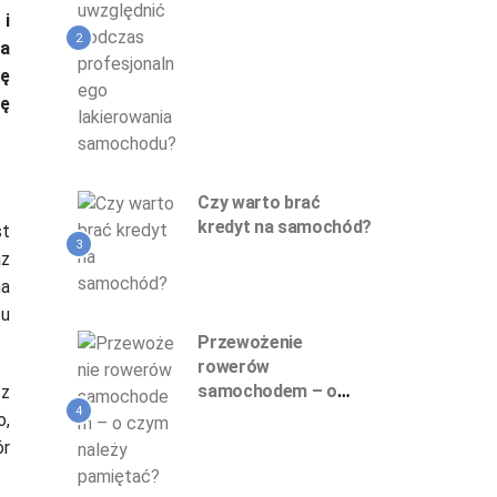
profesjonalnego
 i
lakierowania
2
ja
samochodu?
ię
nę
Czy warto brać
kredyt na samochód?
st
3
az
na
u
Przewożenie
rowerów
samochodem – o
 z
4
czym należy
o,
pamiętać?
ór