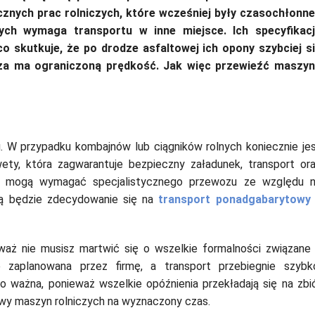
znych prac rolniczych, które wcześniej były czasochłonne
ych wymaga transportu w inne miejsce. Ich specyfikac
co skutkuje, że po drodze asfaltowej ich opony szybciej s
cza ma ograniczoną prędkość. Jak więc przewieźć maszy
 W przypadku kombajnów lub ciągników rolnych koniecznie je
ety, która zagwarantuje bezpieczny załadunek, transport or
cze mogą wymagać specjalistycznego przewozu ze względu 
ją będzie zdecydowanie się na
transport ponadgabarytowy
eważ nie musisz martwić się o wszelkie formalności związane
 zaplanowana przez firmę, a transport przebiegnie szybk
o ważna, ponieważ wszelkie opóźnienia przekładają się na zbi
awy maszyn rolniczych na wyznaczony czas.