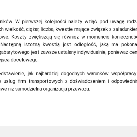
ników. W pierwszej kolejności należy wziąć pod uwagę rodz
h wielkość, ciężar, liczba, kwestie mające związek z załadunki
iowe. Koszty zwiększają się również w momencie koniecznoś
 Następną istotną kwestią jest odległość, jaką ma pokon
gabarytowego jest zawsze ustalany indywidualnie, ponieważ ce
iejsca docelowego.
edstawienie, jak najbardziej dogodnych warunków współpracy
 z usług firm transportowych z doświadczeniem i odpowiedn
liwe niż samodzielna organizacja przewozu.