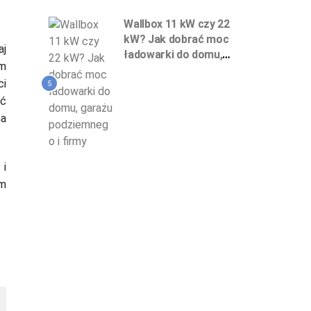
Wallbox 11 kW czy 22
kW? Jak dobrać moc
aj
ładowarki do domu,
em
garażu podziemnego
ci
i firmy
5
ać
na
 i
im