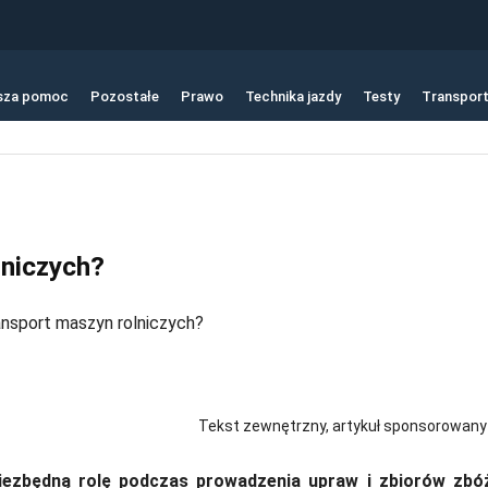
sza pomoc
Pozostałe
Prawo
Technika jazdy
Testy
Transpor
lniczych?
Tekst zewnętrzny, artykuł sponsorowany
ezbędną rolę podczas prowadzenia upraw i zbiorów zbó