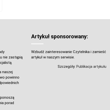
Artykuł sponsorowany:
ady
Wzbudź zainteresowanie Czytelnika i zamieść
u nie zastąpią
artykuł w naszym serwisie.
jalistą.
Szczegóły:
Publikacja artykułu
a naszej
owo powinno
dpowiednich
e ponoszą
ia porad