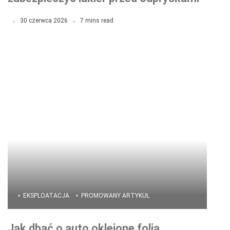
rysami i codziennym zużyciem?
30 czerwca 2026
7 mins read
EKSPLOATACJA
PROMOWANY ARTYKUŁ
Jak dbać o auto oklejone folią