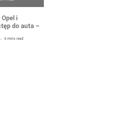
Opel i
tęp do auta –
sowane
6 mins read
ia stawiają cię
aniem