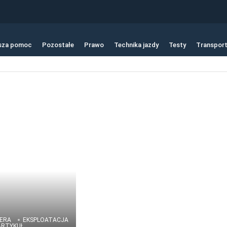
sza pomoc
Pozostałe
Prawo
Technika jazdy
Testy
Transpor
ERA
EKSPLOATACJA
RTYKUŁ