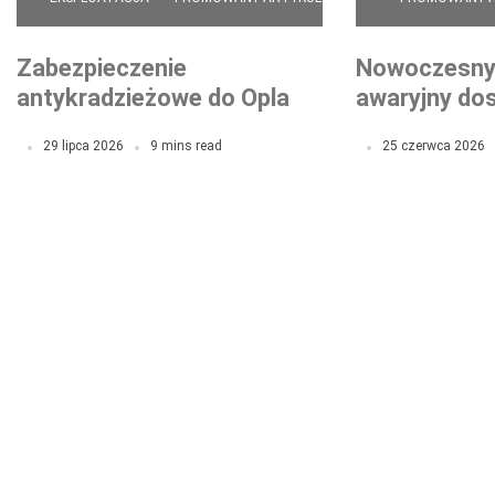
Zabezpieczenie
Nowoczesny 
antykradzieżowe do Opla –
awaryjny dos
jak skutecznie ochronić
gdy zaawan
29 lipca 2026
9 mins read
25 czerwca 2026
auto przed kradzieżą „na
zabezpieczen
walizkę”?
przed wyzw