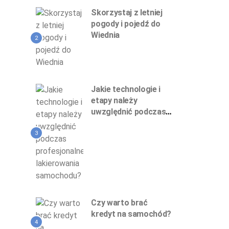
Skorzystaj z letniej
pogody i pojedź do
Wiednia
2
Jakie technologie i
etapy należy
uwzględnić podczas
profesjonalnego
lakierowania
3
samochodu?
Czy warto brać
kredyt na samochód?
4