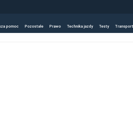
sza pomoc
Pozostałe
Prawo
Technika jazdy
Testy
Transpor