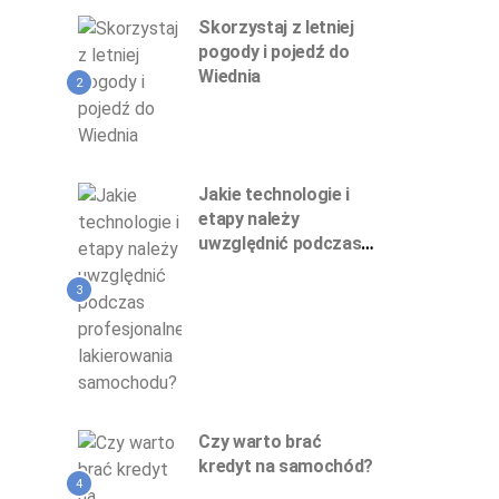
Skorzystaj z letniej
pogody i pojedź do
Wiednia
2
Jakie technologie i
etapy należy
uwzględnić podczas
profesjonalnego
lakierowania
3
samochodu?
Czy warto brać
kredyt na samochód?
4