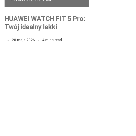
HUAWEI WATCH FIT 5 Pro:
Twój idealny lekki
smartwatch na co dzień i
20 maja 2026
4 mins read
do treningu