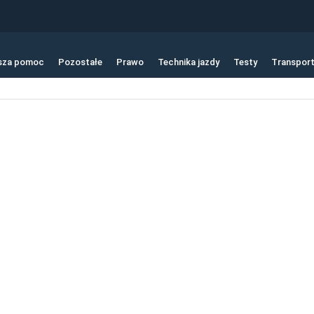
sza pomoc
Pozostałe
Prawo
Technika jazdy
Testy
Transpor