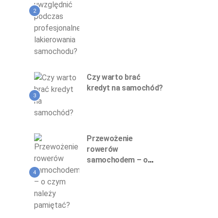
profesjonalnego
lakierowania
2
samochodu?
Czy warto brać
kredyt na samochód?
3
Przewożenie
rowerów
samochodem – o
czym należy
4
pamiętać?