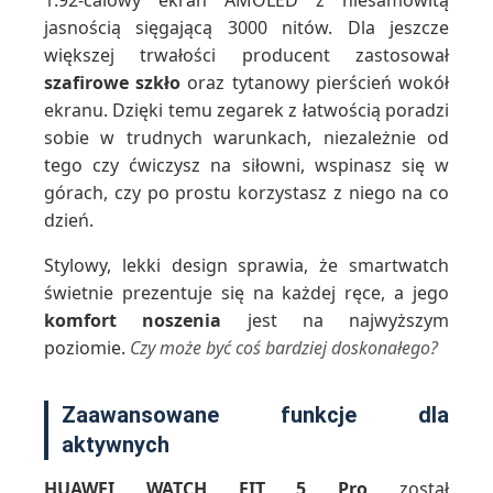
1.92-calowy ekran AMOLED z niesamowitą
jasnością sięgającą 3000 nitów. Dla jeszcze
większej trwałości producent zastosował
szafirowe szkło
oraz tytanowy pierścień wokół
ekranu. Dzięki temu zegarek z łatwością poradzi
sobie w trudnych warunkach, niezależnie od
tego czy ćwiczysz na siłowni, wspinasz się w
górach, czy po prostu korzystasz z niego na co
dzień.
Stylowy, lekki design sprawia, że smartwatch
świetnie prezentuje się na każdej ręce, a jego
komfort noszenia
jest na najwyższym
poziomie.
Czy może być coś bardziej doskonałego?
Zaawansowane funkcje dla
aktywnych
HUAWEI WATCH FIT 5 Pro
został