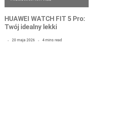
HUAWEI WATCH FIT 5 Pro:
Twój idealny lekki
smartwatch na co dzień i
20 maja 2026
4 mins read
do treningu