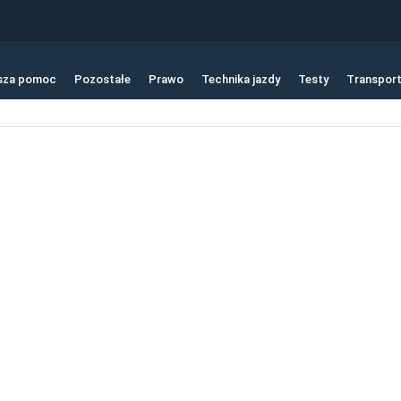
sza pomoc
Pozostałe
Prawo
Technika jazdy
Testy
Transpor