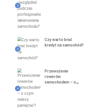
profesjonalnego
lakierowania
2
samochodu?
Czy warto brać
kredyt na samochód?
3
Przewożenie
rowerów
samochodem – o
czym należy
4
pamiętać?