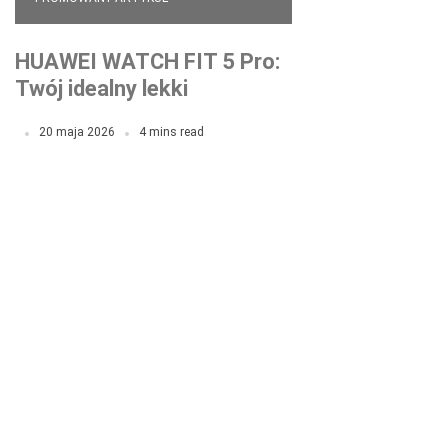
HUAWEI WATCH FIT 5 Pro:
Twój idealny lekki
smartwatch na co dzień i
20 maja 2026
4 mins read
do treningu