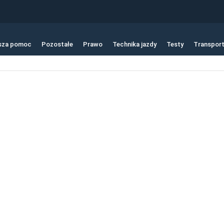
sza pomoc
Pozostałe
Prawo
Technika jazdy
Testy
Transpor