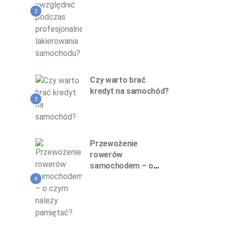
profesjonalnego
lakierowania
2
samochodu?
Czy warto brać
kredyt na samochód?
3
Przewożenie
rowerów
samochodem – o
czym należy
4
pamiętać?