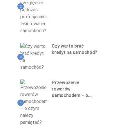
profesjonalnego
lakierowania
2
samochodu?
Czy warto brać
kredyt na samochód?
3
Przewożenie
rowerów
samochodem – o
czym należy
4
pamiętać?