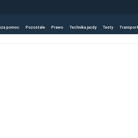
sza pomoc
Pozostałe
Prawo
Technika jazdy
Testy
Transpor