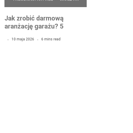
Jak zrobić darmową
aranżację garażu? 5
gotowych układów
10 maja 2026
6 mins read
warsztatu w garażu