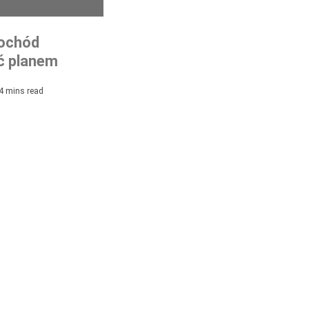
ochód
ć planem
rszawa już to
4 mins read