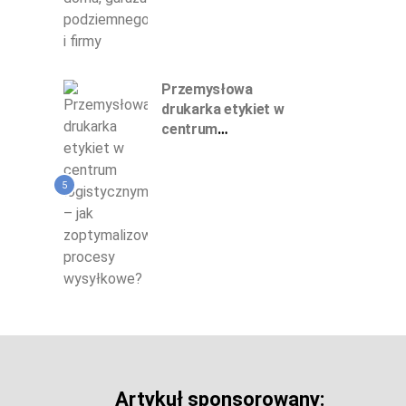
Przemysłowa
drukarka etykiet w
centrum
logistycznym – jak
zoptymalizować
5
procesy wysyłkowe?
Artykuł sponsorowany: