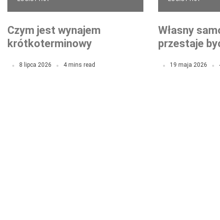
Czym jest wynajem
Własny sam
krótkoterminowy
przestaje by
samochodów i kiedy warto
minimum. Wa
8 lipca 2026
4 mins read
19 maja 2026
go wybrać?
pokazuje