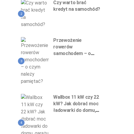
Czy warto brać
kredyt na samochód?
2
Przewożenie
rowerów
samochodem – o
czym należy
3
pamiętać?
Wallbox 11 kW czy 22
kW? Jak dobrać moc
ładowarki do domu,
garażu podziemnego
i firmy
4