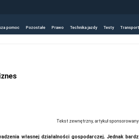
sza pomoc
Pozostałe
Prawo
Technika jazdy
Testy
Transpor
iznes
Tekst zewnętrzny, artykuł sponsorowany
adzenia własnej działalności gospodarczej. Jednak bard