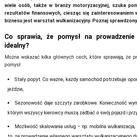
wiele osób, także w branży motoryzacyjnej, szuka pom
rezultatów finansowych, ciesząc się zainteresowaniem 
biznesu jest warsztat wulkanizacyjny. Poznaj sprawdzony
Co sprawia, że pomysł na prowadzenie 
idealny?
Można wskazać kilka głównych cech, które sprawiają, że 
pomysł:
Stały popyt. Co ważne, każdy samochód potrzebuje opon,
jeździe,
Sezonowość daje szczyty zarobkowe. Konieczność wymi
którym wszyscy kierowcy muszą zadbać o swój pojazd i pr
Możliwość skalowania usług – np. mobilna wulkanizacja,
to, że prowadzenie własnego warsztatu wulkanizacyjnego daj