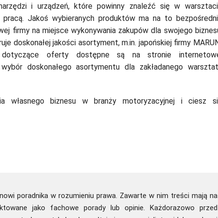
rzędzi i urządzeń, które powinny znaleźć się w warsztac
ną pracą. Jakoś wybieranych produktów ma na to bezpośredn
wej firmy na miejsce wykonywania zakupów dla swojego biznes
ruje doskonałej jakości asortyment, m.in. japońskiej firmy MARU
 dotyczące oferty dostępne są na stronie internetow
 wybór doskonałego asortymentu dla zakładanego warszta
 własnego biznesu w branży motoryzacyjnej i ciesz s
tanowi poradnika w rozumieniu prawa. Zawarte w nim treści mają na
raktowane jako fachowe porady lub opinie. Każdorazowo przed