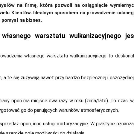
ysłów na firmę, która pozwoli na osiągnięcie wymierny
wielu Klientów. Idealnym sposobem na prowadzenie udane
 pomysł na biznes.
własnego warsztatu wulkanizacyjnego jes
prowadzenia własnego warsztatu wulkanizacyjnego to doskona
 a te się zużywają nawet przy bardzo bezpiecznej i oszczędnej
any opon ma miejsce dwa razy w roku (zima/lato). To czas, w
zygotować go do panujących warunków atmosferycznych,
 sprzedaż opon, inne usługi motoryzacyjne. W praktyce oznacza
e szerokie pole możliwości do działania,