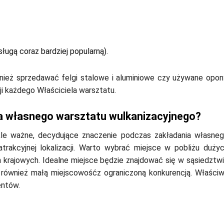
sługą coraz bardziej popularną).
eż sprzedawać felgi stalowe i aluminiowe czy używane opon
ji każdego Właściciela warsztatu.
a własnego warsztatu wulkanizacyjnego?
kle ważne, decydujące znaczenie podczas zakładania własne
trakcyjnej lokalizacji. Warto wybrać miejsce w pobliżu duży
h krajowych. Idealne miejsce będzie znajdować się w sąsiedztw
ć również małą miejscowośćz ograniczoną konkurencją. Właści
entów.