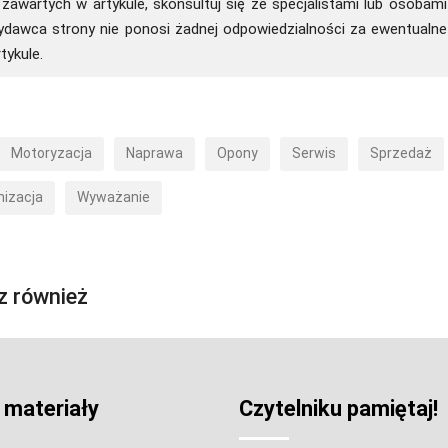
zawartych w artykule, skonsultuj się ze specjalistami lub osobami
wydawca strony nie ponosi żadnej odpowiedzialności za ewentualne
tykule.
Motoryzacja
Naprawa
Opony
Serwis
Sprzedaż
nizacja
Wyważanie
z również
 materiały
Czytelniku pamiętaj!