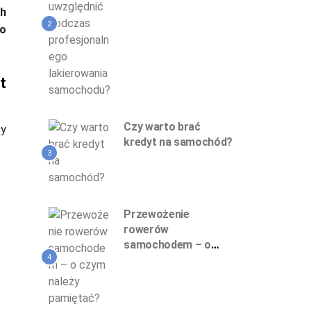
profesjonalnego
ch
lakierowania
2
go
samochodu?
t
Czy warto brać
ły
kredyt na samochód?
3
Przewożenie
rowerów
samochodem – o
4
czym należy
pamiętać?