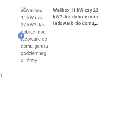
Wallbox 11 kW czy 22
kW? Jak dobrać moc
ładowarki do domu,
garażu podziemnego
i firmy
5
g.