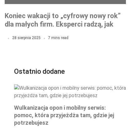
Koniec wakacji to „cyfrowy nowy rok”
dla małych firm. Eksperci radzą, jak
przygotować stronę internetową na
28 sierpnia 2025
7 mins read
jesienny szczyt sprzedaży.
Ostatnio dodane
Wulkanizacja opon i mobilny serwis:
pomoc, która przyjeżdża tam, gdzie jej
potrzebujesz