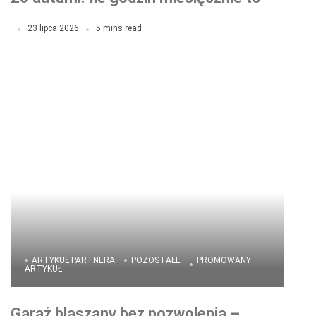
naprawdę zajmuje?
23 lipca 2026
5 mins read
ARTYKUŁ PARTNERA
POZOSTAŁE
PROMOWANY
ARTYKUŁ
Garaż blaszany bez pozwolenia –