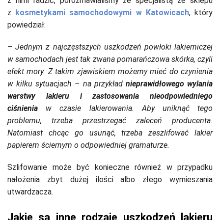
z nimi radzić, porozmawialiśmy ze specjalistą ze sklepu
z
kosmetykami samochodowymi w Katowicach
, który
powiedział:
– Jednym z najczęstszych uszkodzeń powłoki lakierniczej
w samochodach jest tak zwana pomarańczowa skórka, czyli
efekt mory. Z takim zjawiskiem możemy mieć do czynienia
w kilku sytuacjach – na przykład
nieprawidłowego wylania
warstwy lakieru i zastosowania nieodpowiedniego
ciśnienia
w czasie lakierowania. Aby uniknąć tego
problemu, trzeba przestrzegać zaleceń producenta.
Natomiast chcąc go usunąć, trzeba zeszlifować lakier
papierem ściernym o odpowiedniej gramaturze.
Szlifowanie może być konieczne również w przypadku
nałożenia zbyt dużej ilości albo złego wymieszania
utwardzacza.
Jakie są inne rodzaje uszkodzeń lakieru