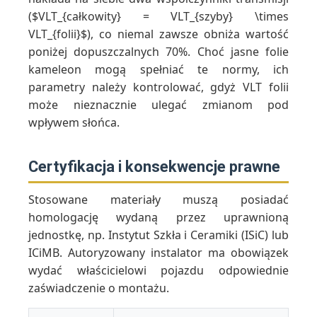
($VLT_{całkowity} = VLT_{szyby} \times
VLT_{folii}$), co niemal zawsze obniża wartość
poniżej dopuszczalnych 70%. Choć jasne folie
kameleon mogą spełniać te normy, ich
parametry należy kontrolować, gdyż VLT folii
może nieznacznie ulegać zmianom pod
wpływem słońca.
Certyfikacja i konsekwencje prawne
Stosowane materiały muszą posiadać
homologację wydaną przez uprawnioną
jednostkę, np. Instytut Szkła i Ceramiki (ISiC) lub
ICiMB. Autoryzowany instalator ma obowiązek
wydać właścicielowi pojazdu odpowiednie
zaświadczenie o montażu.