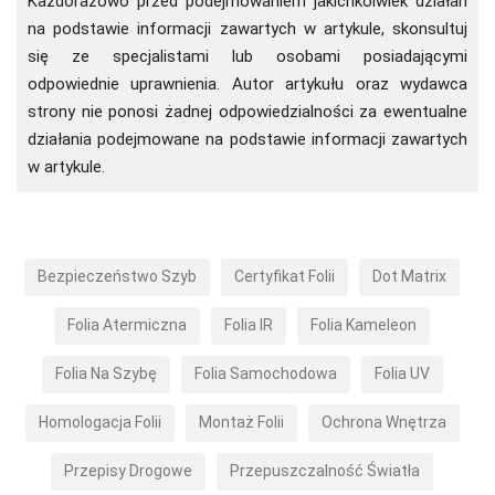
Każdorazowo przed podejmowaniem jakichkolwiek działań
na podstawie informacji zawartych w artykule, skonsultuj
się ze specjalistami lub osobami posiadającymi
odpowiednie uprawnienia. Autor artykułu oraz wydawca
strony nie ponosi żadnej odpowiedzialności za ewentualne
działania podejmowane na podstawie informacji zawartych
w artykule.
Bezpieczeństwo Szyb
Certyfikat Folii
Dot Matrix
Folia Atermiczna
Folia IR
Folia Kameleon
Folia Na Szybę
Folia Samochodowa
Folia UV
Homologacja Folii
Montaż Folii
Ochrona Wnętrza
Przepisy Drogowe
Przepuszczalność Światła